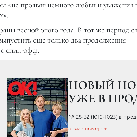
ры «не проявят немного любви и уважения 
х».
аны весной этого года. В тот же период с
ыпустить еще только два продолжения —
с спин-офф.
НОВЫЙ НО
УЖЕ В ПР
№ 28-32 (1019-1023) в про
архив номеров