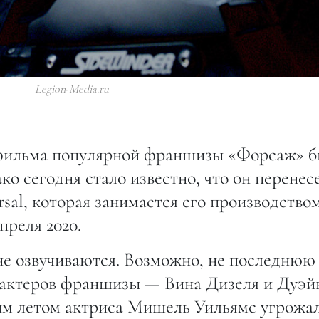
Legion-Media.ru
 фильма популярной франшизы «Форсаж» 
ако сегодня стало известно, что он перенес
sal, которая занимается его производством
преля 2020.
е озвучиваются. Возможно, не последнюю
 актеров франшизы — Вина Дизеля и Дуэй
им летом актриса Мишель Уильямс угрожа