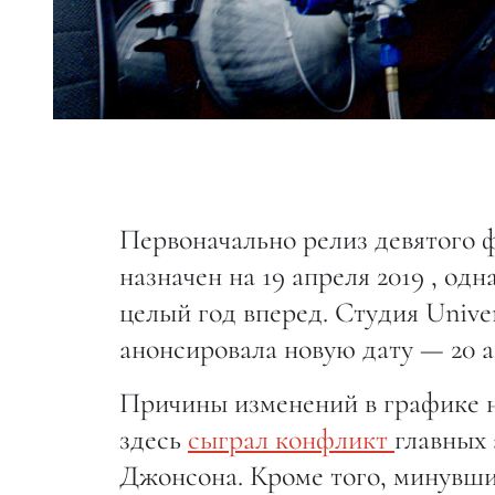
Первоначально релиз девятого
назначен на 19 апреля 2019 , одн
целый год вперед. Студия Univer
анонсировала новую дату — 20 а
Причины изменений в графике н
здесь
сыграл конфликт
главных
Джонсона. Кроме того, минувш