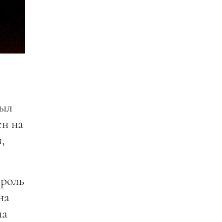
был
ен на
,
 роль
на
ла