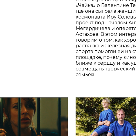
«Чайка» о Валентине Т
где она сыграла женщи
космонавта Иру Солов
проект под началом Ан
Мегердичева и операт
Астахова. В этом инте
говорим о том, как хор
растяжка и железная 
спорта помогли ей на 
площадке, почему кино
ближе к сердцу и как у
совмещать творческий 
семьей.