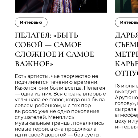
Интервью
Интерв
ПЕЛАГЕЯ: «БЫТЬ
ДАРЬ
СОБОЙ — САМОЕ
СЪЕМ
СЛОЖНОЕ И САМОЕ
МЕТР
ВАЖНОЕ»
КАРЬ
ОТПУ
Есть артисты, чье творчество не
подчиняется течению времени.
16 июля 
Кажется, они были всегда. Пелагея
выходит 
— одна из них. Вся страна впервые
Арутюно
услышала ее голос, когда она была
голову»,
совсем ребенком, и с тех пор
сыграла 
выросло уже не одно поколение
атмосфер
слушателей. Менялись
цеху и л
музыкальные тренды, появлялись
интервь
новые герои, а она продолжала
идти своей дорогой — без суеты,