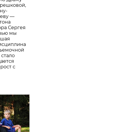
ерешковой,
ну-
ьеву —
тона
ора Сергея
рвью мы
ошая
дисциплина
съемочной
 стало
дается
рост с