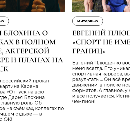
ью
Интервью
Я БЛОХИНА О
ЕВГЕНИЙ ПЛЮ
КАХ В ПОЛНОМ
«СПОРТ НЕ ИМ
Е, АКТЕРСКОЙ
ГРАНИЦ»
ЕРЕ И ПЛАНАХ НА
Евгений Плющенко во
СК
меня всегда. Его уника
спортивная карьера, 
результаты… Он всё вр
в российский прокат
движении, в поиске но
картина Карена
форматов. А главное, у 
ва «Отпуск на всю
и всё получается. Ист
 где Дарья Блохина
чемпион!
главную роль. Об
е на съёмках, коллегах по
учшем отдыхе — в
ю ОК!