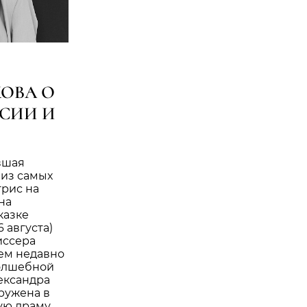
ОВА О
СИИ И
О
вшая
 из самых
трис на
на
казке
6 августа)
иссера
сем недавно
волшебной
ександра
гружена в
ую драму