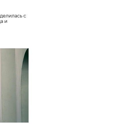
делилась с
а и