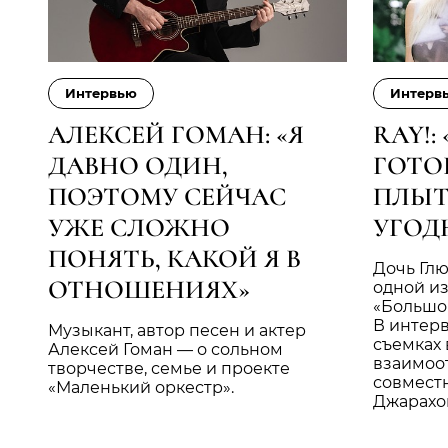
Интервью
Интерв
АЛЕКСЕЙ ГОМАН: «Я
RAY!:
ДАВНО ОДИН,
ГОТОВ
ПОЭТОМУ СЕЙЧАС
ПЛЫТ
УЖЕ СЛОЖНО
УГОД
ПОНЯТЬ, КАКОЙ Я В
Дочь Глю
ОТНОШЕНИЯХ»
одной из
«Большой
В интерв
Музыкант, автор песен и актер
съемках 
Алексей Гоман — о сольном
взаимоо
творчестве, семье и проекте
совмест
«Маленький оркестр».
Джарахо