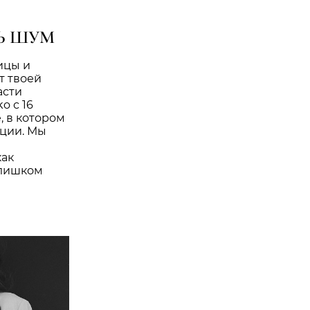
ЗЬ ШУМ
ицы и
т твоей
асти
o с 16
, в котором
яции. Мы
как
слишком