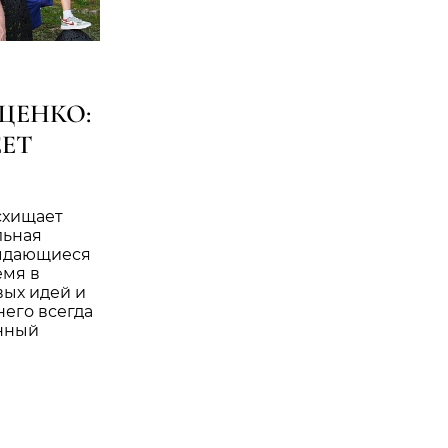
ЩЕНКО:
ЕЕТ
схищает
льная
выдающиеся
емя в
вых идей и
него всегда
инный