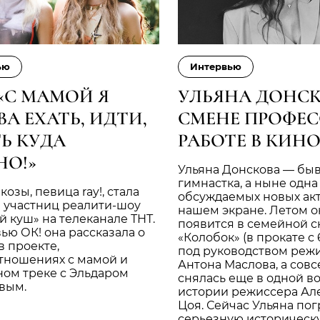
ью
Интервью
 «С МАМОЙ Я
УЛЬЯНА ДОНСК
А ЕХАТЬ, ИДТИ,
СМЕНЕ ПРОФЕС
Ь КУДА
РАБОТЕ В КИН
НО!»
Ульяна Донскова — бы
гимнастка, а ныне одна
козы, певица ray!, стала
обсуждаемых новых ак
 участниц реалити-шоу
нашем экране. Летом о
 куш» на телеканале ТНТ.
появится в семейной с
ью ОК! она рассказала о
«Колобок» (в прокате с 
в проекте,
под руководством реж
тношениях с мамой и
Антона Маслова, а сов
ном треке с Эльдаром
снялась еще в одной 
вым.
истории режиссера Ал
Цоя. Сейчас Ульяна по
серьезную историческ