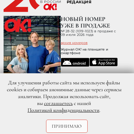
РЕДАКЦИЯ
НОВЫЙ НОМЕР
УЖЕ В ПРОДАЖЕ
№ 28-32 (1019-1023) в продаже с
09 июля 2026 года
архив номеров
Журнал OK! на планшете и
смартфоне
Для улучшения работы сайта мы используем файлы
cookies и собираем анонимные данные через сервисы
аналитики. Продолжая использовать сайт,
вы
соглашаетесь
с нашей
Политикой конфиденциальности
.
© 2026 ООО «ХИТ ТВ» Все права защищены. 16+
Политика конфиденциальности
Согласие пользователя сайта на обработку персональных данных
ПРИНИМАЮ