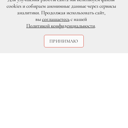
cookies и собираем анонимные данные через сервисы
аналитики. Продолжая использовать сайт,
вы
соглашаетесь
с нашей
Политикой конфиденциальности
.
ПРИНИМАЮ
Instagram.com
Принц Гарри и Меган Маркл
Сегодня, 15 октября, Кенсингтонский
дворец наконец официально объявил о
том, что
герцог и герцогиня Сассекские
ожидают своего первенца
. Днем ранее