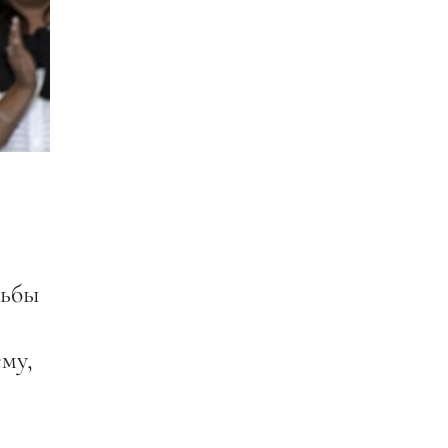
дьбы
ему,