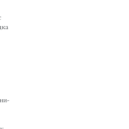
с
дка
ни-
му