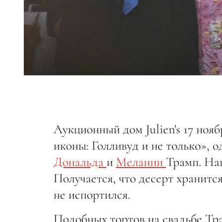
Аукционный дом Julien's 17 ноя
иконы: Голливуд и не только», о
Дональда
и
Мелании
Трамп. Нап
Получается, что десерт хранится
не испортился.
Подобных тортов на свадьбе Тр