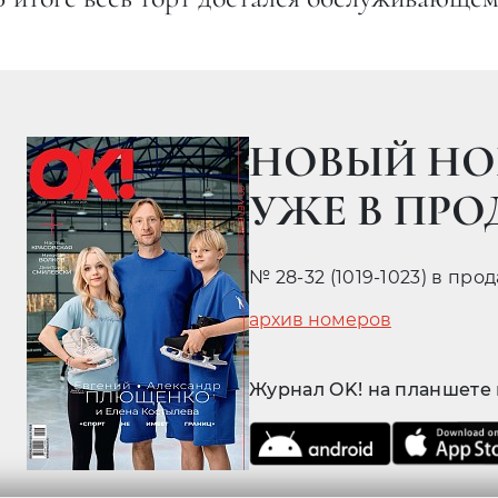
НОВЫЙ НО
УЖЕ В ПР
№ 28-32 (1019-1023) в про
архив номеров
Журнал OK! на планшете