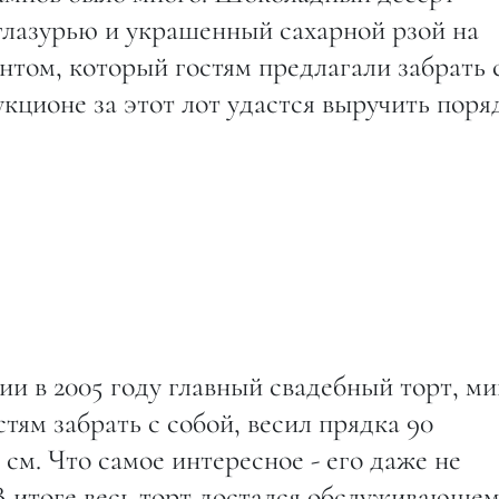
глазурью и украшенный сахарной рзой на
том, который гостям предлагали забрать 
укционе за этот лот удастся выручить поря
и в 2005 году главный свадебный торт, ми
тям забрать с собой, весил прядка 90
 см. Что самое интересное - его даже не
В итоге весь торт достался обслуживающе