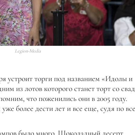
Legion-Media
бря устроит торги под названием «Идолы и
дним из лотов которого станет торт со сва
омним, что поженились они в 2005 году.
 уже более дести лет и все еще, судя по вс
ампов было много. Шоколадный десерт