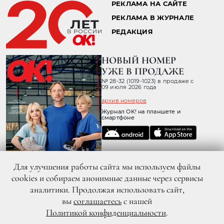
РЕКЛАМА НА САЙТЕ
РЕКЛАМА В ЖУРНАЛЕ
РЕДАКЦИЯ
НОВЫЙ НОМЕР
УЖЕ В ПРОДАЖЕ
№ 28-32 (1019-1023) в продаже с
09 июля 2026 года
архив номеров
Журнал OK! на планшете и
смартфоне
Для улучшения работы сайта мы используем файлы
cookies и собираем анонимные данные через сервисы
аналитики. Продолжая использовать сайт,
вы
соглашаетесь
с нашей
Политикой конфиденциальности
.
© 2026 ООО «ХИТ ТВ» Все права защищены. 16+