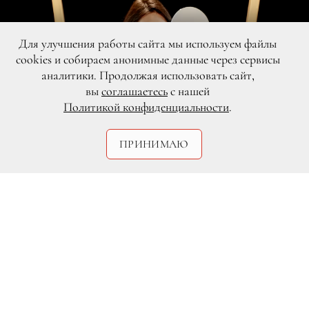
Для улучшения работы сайта мы используем файлы
cookies и собираем анонимные данные через сервисы
аналитики. Продолжая использовать сайт,
вы
соглашаетесь
с нашей
Политикой конфиденциальности
.
DR
ПРИНИМАЮ
Судя по всему, Ферги не слишком уж
переживает
по поводу расставания с
мужем
. Став свободной женщиной,
звезда позволяет себе носить
крайне
откровенные наряды
, чем приводит в
восторг своих многочисленных