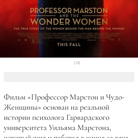
DR
Фильм «Профессор Марстон и Чудо-
Женщины» основан на реальной
истории психолога Гарвардского
университета Уильяма Марстона,
который жил и работал в конце 19 века.