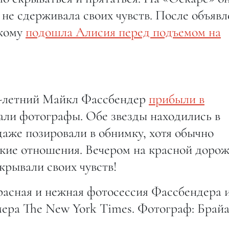
 не сдерживала своих чувств. После объяв
 кому
подошла Алисия перед подъемом на
-летний Майкл Фассбендер
прибыли в
чали фотографы. Обе звезды находились в
аже позировали в обнимку, хотя обычно
кие отношения. Вечером на красной доро
крывали своих чувств!
расная и нежная фотосессия Фассбендера 
мера The New York Times. Фотограф: Брай