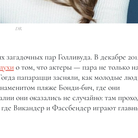
DR
 загадочных пар Голливуда. В декабре 201
лухи
о том, что актеры — пара не только н
 Тогда папарацци засняли, как молодые люд
знаменитом пляже Бонди-бич, где они
лии они оказались не случайно: там прох
, где Викандер и Фассбендер играют главн