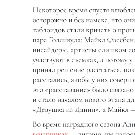
Некоторое время спустя влюбл
осторожно и без намека, что он
таблоидов стали кричать о прот
пара Голливуда: Майкл Фассбен
инсайдеры, артисты слишком со
участвуют в съемках, а потому у
принял решение расстаться, пок
расстались, якобы у них соверше
это «расставание» было связано
и стало началом нового этапа дл
«Девушка из Дании», а Майкл —
Во время наградного сезона Ал
вечеринках
— видимо, им надоел