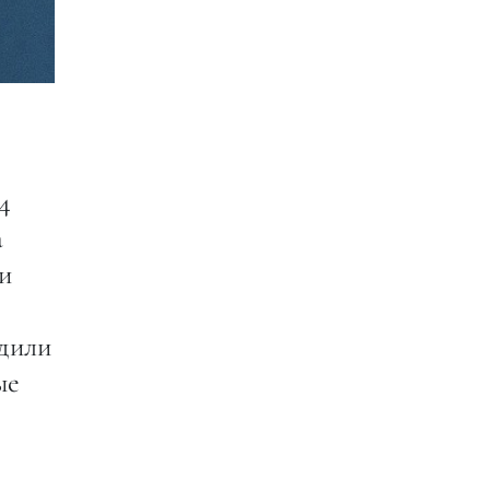
4
а
и
одили
ые