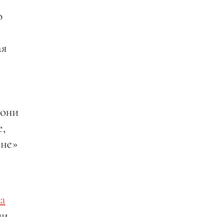
о
ая
 они
е,
ане»
на
ни