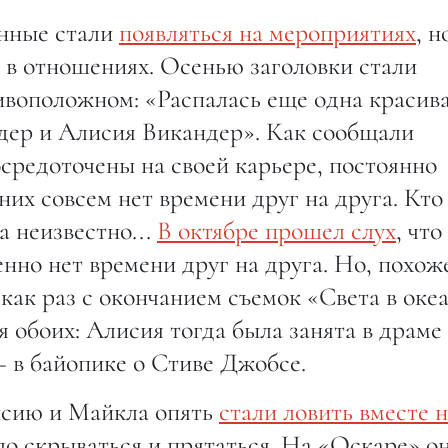
енные стали
появляться на мероприятиях
, н
и в отношениях. Осенью заголовки стали
ивоположном: «Распалась еще одна красив
дер и Алисия Викандер». Как сообщали
средоточены на своей карьере, постоянно
 них совсем нет времени друг на друга. Кто
а неизвестно...
В октябре прошел слух
, что
нно нет времени друг на друга. Но, похож
 как раз с окончанием съемок «Света в оке
я обоих: Алисия тогда была занята в драме
 в байопике о Стиве Джобсе.
исию и Майкла опять
стали ловить вместе 
о скрываться и прятаться. На «Оскаре» о