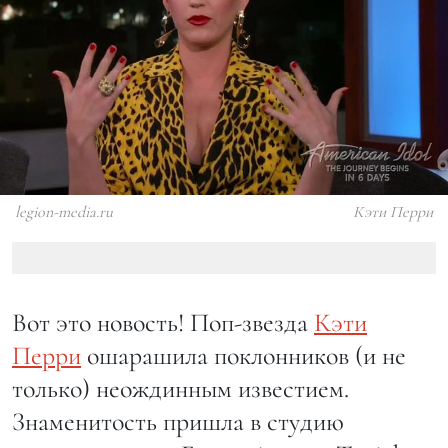
legion-media.ru
Кэти Перри
Вот это новость! Поп-звезда
Кэти
Перри
ошарашила поклонников (и не
только) неождинным известием.
Знаменитость пришла в студию