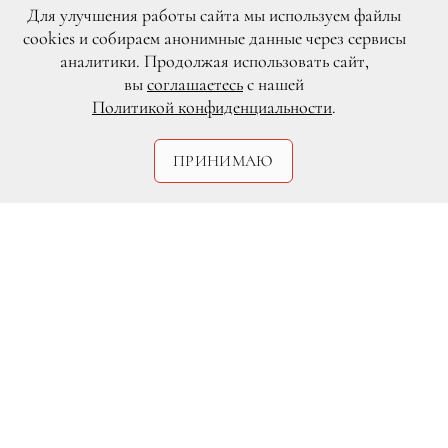
Для улучшения работы сайта мы используем файлы
cookies и собираем анонимные данные через сервисы
аналитики. Продолжая использовать сайт,
вы
соглашаетесь
с нашей
Политикой конфиденциальности
.
ПРИНИМАЮ
legion-media.ru
Пэрис Хилтон
Пэрис Хилтон занята подготовкой к
церемонии бракосочетания с
манекенщиком Крисом Зилкой.
Пара