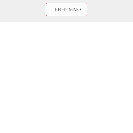
ПРИНИМАЮ
Legion-Media
Брижит Бардо дала интервью изданию
Variety, в котором обвинила в
лицемерии и лжи голливудских актрис,
обвинивших в домогательствах Харви
Вайнштейна и других ведущих деятелей
киноиндустрии.
По мнению Брижит, женщины сами