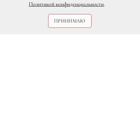
Политикой конфиденциальности
.
ПРИНИМАЮ
Legion-Media.ru
Меган Маркл и принц Гарри
Разговоры вокруг предстоящей свадьбы
Меган Маркл
и
принца Гарри
не
утихают. Сегодня, наконец, появилась
официальная информация, когда же и
где состоится долгожданное событие.
На официальном Twitter
Кенсингтонского дворца представители