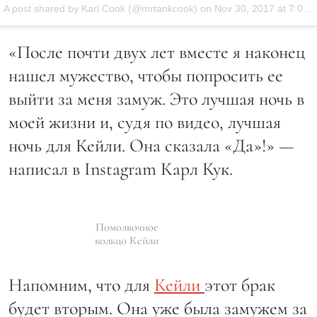
A post shared by Karl Cook (@mrtankcook) on
Nov 30, 2017 at 7:05pm PST
«После почти двух лет вместе я наконец
нашел мужество, чтобы попросить ее
выйти за меня замуж. Это лучшая ночь в
моей жизни и, судя по видео, лучшая
ночь для Кейли. Она сказала «Да»!» —
написал в Instagram Карл Кук.
Помолвочное
кольцо Кейли
Напомним, что для
Кейли
этот брак
будет вторым. Она уже была замужем за