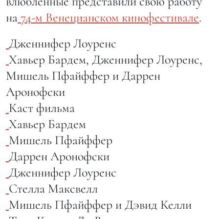
влюбленные представили свою работу
на
74-м Венецианском кинофестивале
.
Дженнифер Лоуренс
Хавьер Бардем, Дженнифер Лоуренс,
Мишель Пфайффер и Даррен
Аронофски
Каст фильма
Хавьер Бардем
Мишель Пфайффер
Даррен Аронофски
Дженнифер Лоуренс
Стелла Максвелл
Мишель Пфайффер и Дэвид Келли