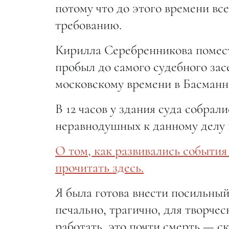
потому что до этого времени вс
требованию.
Кирилла Серебренникова помест
пробыл до самого судебного зас
московскому времени в Басманн
В 12 часов у здания суда собрал
неравнодушных к данному делу 
О том, как развивались событи
прочитать здесь.
Я была готова внести посильный
печально, трагично, для творче
работать, это почти смерть,— с