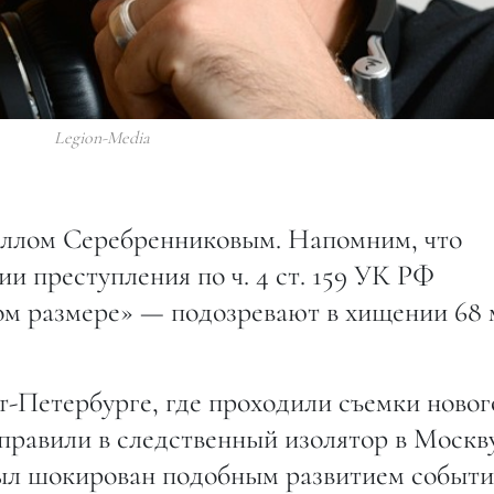
Legion-Media
ллом Серебренниковым. Напомним, что
и преступления по ч. 4 ст. 159 УК РФ
ом размере» — подозревают в хищении 68 
кт-Петербурге, где проходили съемки новог
правили в следственный изолятор в Москву
был шокирован подобным развитием событи