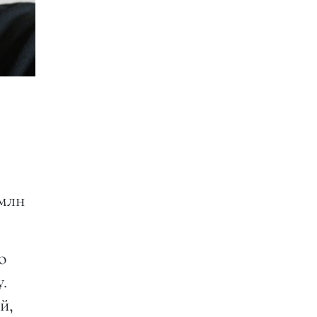
млн
о
.
й,