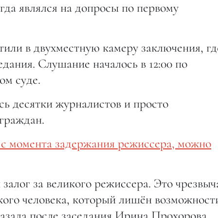
егда являлся на допросы по первому
или в двухместную камеру заключения, гд
едания. Слушание началось в 12:00 по
ом суде.
ись десятки журналистов и просто
граждан.
я с момента задержания режиссера, можно
 залог за великого режиссера. Это чрезвы
ского человека, который лишён возможност
казала после заседания Ирина Прохорова,