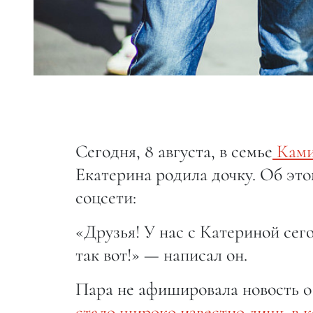
Сегодня, 8 августа, в семье
Ками
Екатерина родила дочку. Об эт
соцсети:
«Друзья! У нас с Катериной сего
так вот!» — написал он.
Пара не афишировала новость о
стало широко известно лишь в к