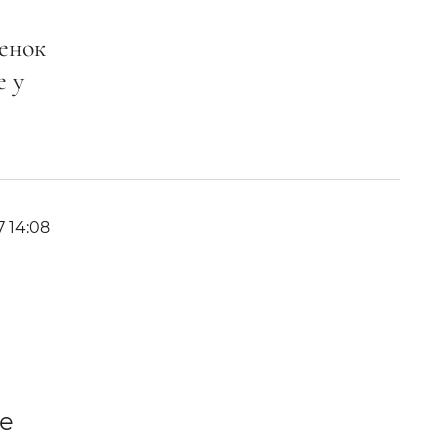
бенок
е у
7 14:08
ое