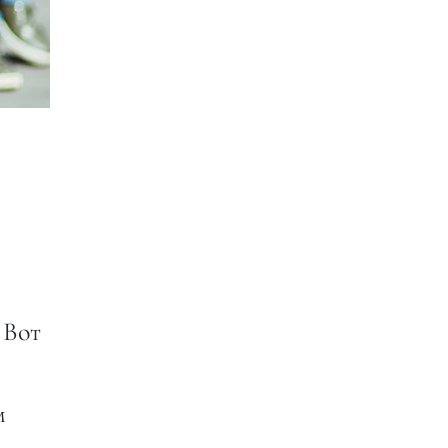
 Вот
м