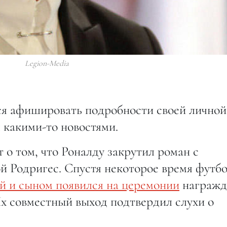
Legion-Media
ся афишировать подробности своей личной
я какими-то новостями.
 о том, что Роналду закрутил роман с
 Родригес. Спустя некоторое время футб
ой и сыном появился на церемонии
награжд
Их совместный выход подтвердил слухи о