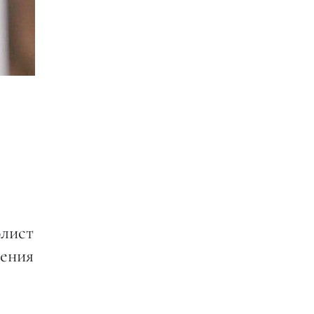
олист
ения