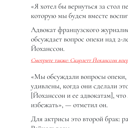
«Я хотел бы вернуться за стол п
которую мы будем вместе воспит
Адвокат французского журналис
обсуждает вопрос опеки над 2-л
Йоханссон.
Смотрите также: Скарлетт Йоханссон вперв
«Мы обсуждали вопросы опеки, 
удивлены, когда они сделали это
[Йоханссон и ее адвокатам], чт
избежать», — отметил он.
Для актрисы это второй брак: р