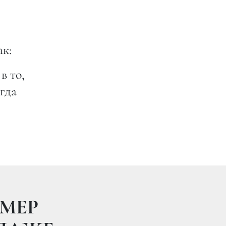
ак:
в то,
гда
7 13:03