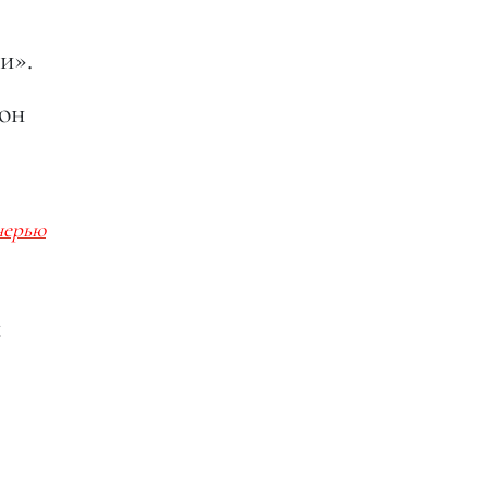
и».
 он
черью
и