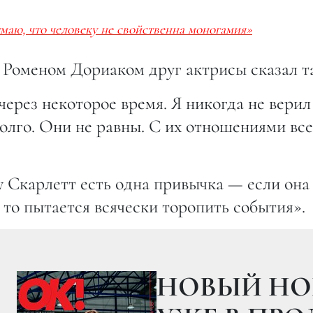
маю, что человеку не свойственна моногамия»
с Роменом Дориаком друг актрисы сказал т
через некоторое время. Я никогда не верил 
долго. Они не равны. С их отношениями все
 у Скарлетт есть одна привычка — если она
 то пытается всячески торопить события».
09.03.201
 СЫГРАЕТ