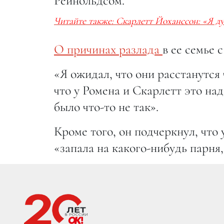
Рейнольдсом.
Читайте также: Скарлетт Йоханссон: «Я ду
О причинах разлада
в ее семье 
«Я ожидал, что они расстанутся 
что у Ромена и Скарлетт это на
было что-то не так».
Кроме того, он подчеркнул, что
«запала на какого-нибудь парня,
Главная страница
Звезды
Новости
ДАКОТА ДЖОНСОН