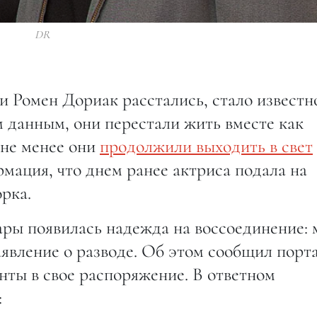
DR
и Ромен Дориак расстались, стало известн
м данным, они перестали жить вместе как
 не менее они
продолжили выходить в свет
рмация, что днем ранее актриса подала на
рка.
ары появилась надежда на воссоединение:
аявление о разводе. Об этом сообщил порт
нты в свое распоряжение. В ответном
: