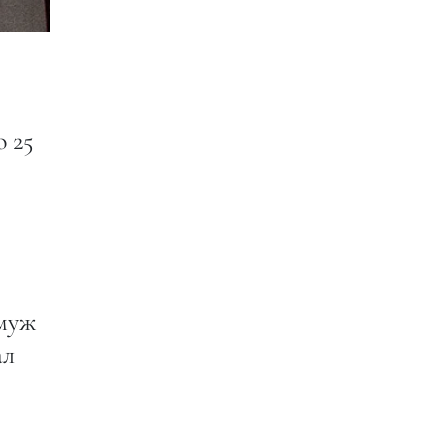
о 25
 муж
ал