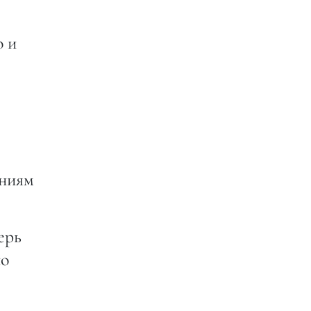
о и
ениям
ерь
но