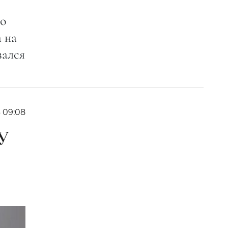
по
 на
зался
6 09:08
У