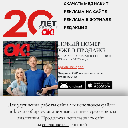
СКАЧАТЬ МЕДИАКИТ
РЕКЛАМА НА САЙТЕ
РЕКЛАМА В ЖУРНАЛЕ
РЕДАКЦИЯ
НОВЫЙ НОМЕР
УЖЕ В ПРОДАЖЕ
№ 28-32 (1019-1023) в продаже с
09 июля 2026 года
архив номеров
Журнал OK! на планшете и
смартфоне
Для улучшения работы сайта мы используем файлы
cookies и собираем анонимные данные через сервисы
аналитики. Продолжая использовать сайт,
вы
соглашаетесь
с нашей