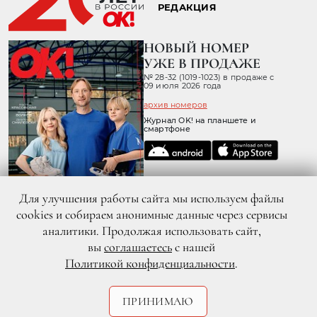
РЕДАКЦИЯ
НОВЫЙ НОМЕР
УЖЕ В ПРОДАЖЕ
№ 28-32 (1019-1023) в продаже с
09 июля 2026 года
архив номеров
Журнал OK! на планшете и
смартфоне
Для улучшения работы сайта мы используем файлы
cookies и собираем анонимные данные через сервисы
аналитики. Продолжая использовать сайт,
вы
соглашаетесь
с нашей
Политикой конфиденциальности
.
© 2026 ООО «ХИТ ТВ» Все права защищены. 16+
Политика конфиденциальности
Согласие пользователя сайта на обработку персональных данных
ПРИНИМАЮ