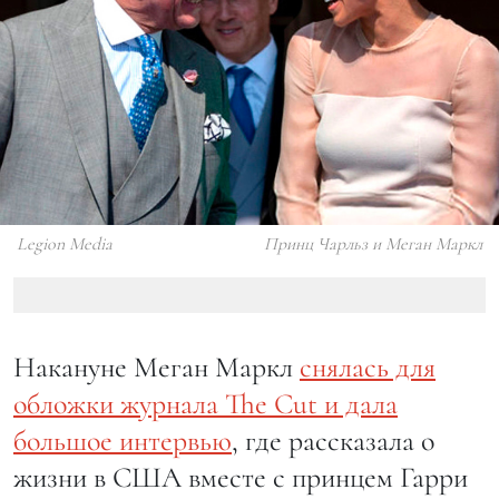
Legion Media
Принц Чарльз и Меган Маркл
Накануне Меган Маркл
снялась для
обложки журнала The Cut и дала
большое интервью
, где рассказала о
жизни в США вместе с принцем Гарри