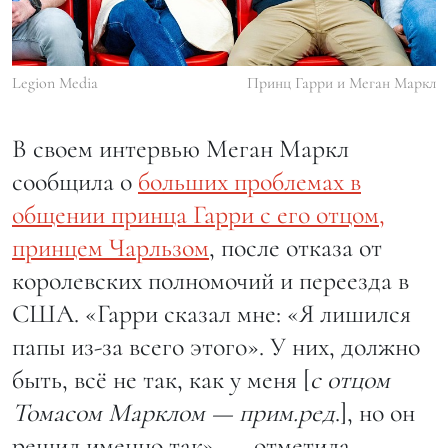
Legion Media
Принц Гарри и Меган Маркл
В своем интервью Меган Маркл
сообщила о
больших проблемах в
общении принца Гарри с его отцом,
принцем Чарльзом
, после отказа от
королевских полномочий и переезда в
США. «Гарри сказал мне: «Я лишился
папы из-за всего этого». У них, должно
быть, всё не так, как у меня [
с отцом
Томасом Марклом — прим.ред
.], но он
решил именно так», — отметила