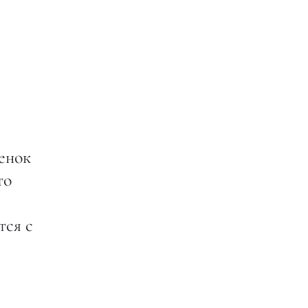
бенок
то
тся с