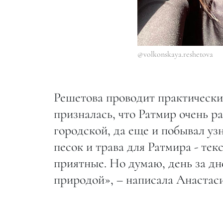
@volkonskaya.reshetova
Решетова проводит практически 
призналась, что Ратмир очень ра
городской, да еще и побывал уз
песок и трава для Ратмира - те
приятные. Но думаю, день за дн
природой», – написала Анастаси