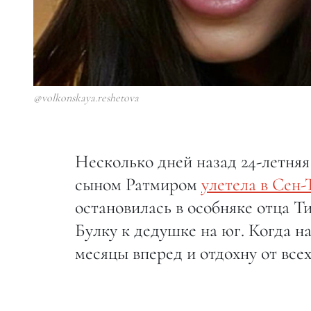
@volkonskaya.reshetova
Несколько дней назад 24-летняя
сыном Ратмиром
улетела в Сен-
остановилась в особняке отца Т
Булку к дедушке на юг. Когда н
месяцы вперед и отдохну от все