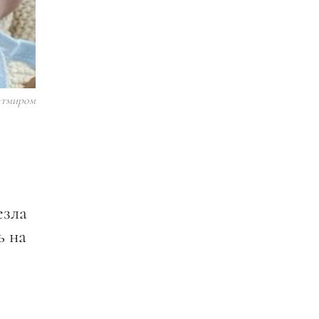
атмиром
езла
ь на