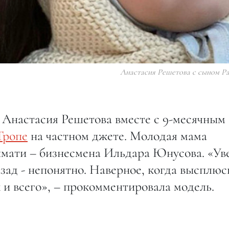
Анастасия Решетова с сыном Р
 Анастасия Решетова вместе с 9-месячным
Тропе
на частном джете. Молодая мама
имати – бизнесмена Ильдара Юнусова. «Ув
азад - непонятно. Наверное, когда высплюс
х и всего», – прокомментировала модель.