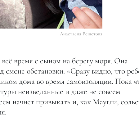
Анастасия Решетова
всё время с сыном на берегу моря. Она
д смене обстановки. «Сразу видно, что ре
ником дома во время самоизоляции. Пока ч
кстуры неизведанные и даже не совсем
еем начнет привыкать и, как Маугли, солье
я.