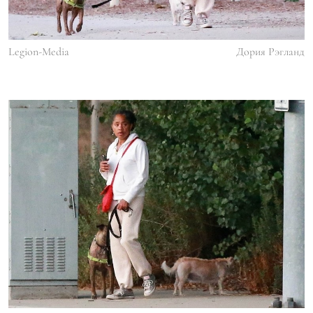
Legion-Media
Дория Рэгланд