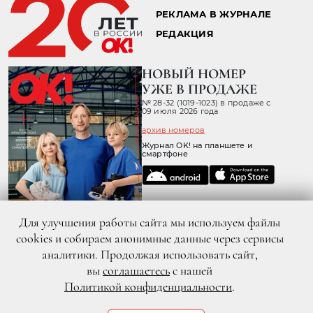
РЕКЛАМА В ЖУРНАЛЕ
РЕДАКЦИЯ
НОВЫЙ НОМЕР
УЖЕ В ПРОДАЖЕ
№ 28-32 (1019-1023) в продаже с
09 июля 2026 года
архив номеров
Журнал OK! на планшете и
смартфоне
Для улучшения работы сайта мы используем файлы
cookies и собираем анонимные данные через сервисы
аналитики. Продолжая использовать сайт,
вы
соглашаетесь
с нашей
Политикой конфиденциальности
.
© 2026 ООО «ХИТ ТВ» Все права защищены. 16+
Политика конфиденциальности