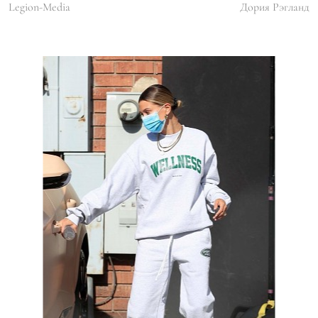
Legion-Media
Дория Рэгланд