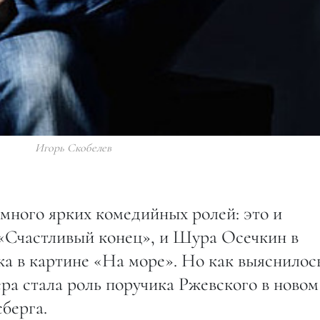
Игорь Скобелев
много ярких комедийных ролей: это и
 «Счастливый конец», и Шура Осечкин в
ка в картине «На море». Но как выяснилос
ра стала роль поручика Ржевского в новом
берга.