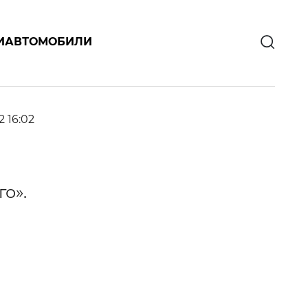
И
АВТОМОБИЛИ
2 16:02
о».