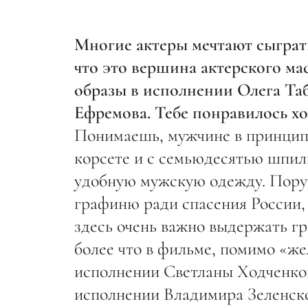
Многие актеры мечтают сыграт
что это вершина актерского ма
образы в исполнении Олега Та
Ефремова. Тебе понравилось хо
Понимаешь, мужчине в принципе 
корсете и с семьюдесятью шпиль
удобную мужскую одежду. Пору
графиню ради спасения России, 
здесь очень важно выдержать гр
более что в фильме, помимо «ж
исполнении Светланы Ходченков
исполнении Владимира Зеленског