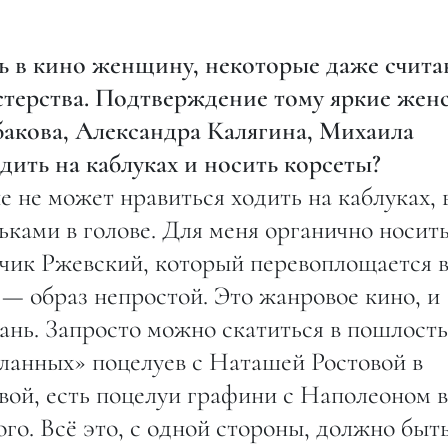
ь в кино женщину, некоторые даже счита
стерства. Подтверждение тому яркие жен
бакова, Александра Калягина, Михаила
дить на каблуках и носить корсеты?
не может нравиться ходить на каблуках, 
ками в голове. Для меня органично носит
чик Ржевский, который перевоплощается 
— образ непростой. Это жанровое кино, и
ань. Запросто можно скатиться в пошлость
еланных» поцелуев с Наташей Ростовой в
ой, есть поцелуи графини с Наполеоном в
о. Всё это, с одной стороны, должно быт