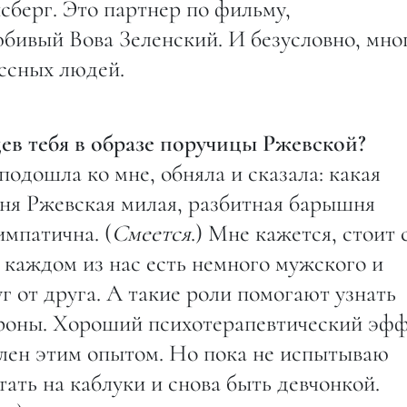
берг. Это партнер по фильму,
бивый Вова Зеленский. И безусловно, мно
ссных людей.
дев тебя в образе поручицы Ржевской?
дошла ко мне, обняла и сказала: какая
ня Ржевская милая, разбитная барышня
импатична. (
Смеется
.) Мне кажется, стоит 
В каждом из нас есть немного мужского и
уг от друга. А такие роли помогают узнать
тороны. Хороший психотерапевтический эф
волен этим опытом. Но пока не испытываю
тать на каблуки и снова быть девчонкой.