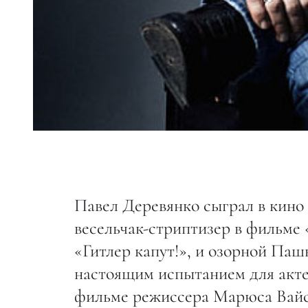
Павел Деревянко сыграл в кино 
весельчак-стриптизер в фильме
«Гитлер капут!», и озорной Паш
настоящим испытанием для акте
фильме режиссера Марюса Вайс