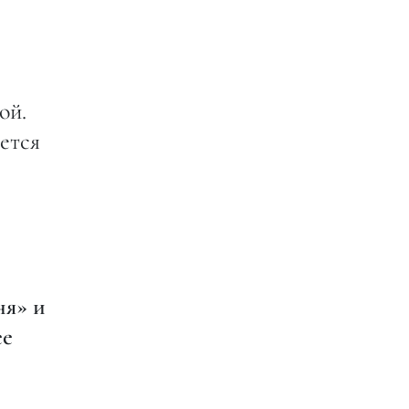
ой.
чется
ня» и
ее