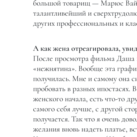
большой товарищ — Марюс Вайс
талантливейший и сверхтрудолю
других профессиональных и кла
А как жена отреагировала, уви
После просмотра фильма Даша по
«нежнятина». Вообще эта графи
получилась. Мне и самому она с
пробовать в разных ипостасях. 
женского начала, есть что-то др
самого себя лучше, с другой с
получается. Так что я очень до
желания вновь надеть платье, вс