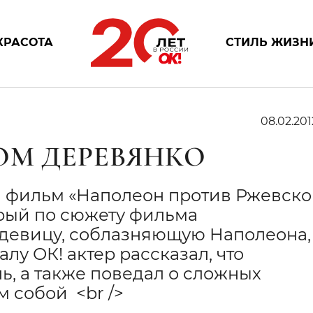
КРАСОТА
СТИЛЬ ЖИЗН
08.02.201
ОМ ДЕРЕВЯНКО
л фильм «Наполеон против Ржевског
орый по сюжету фильма
 девицу, соблазняющую Наполеона,
лу ОК! актер рассказал, что
ь, а также поведал о сложных
м собой <br />