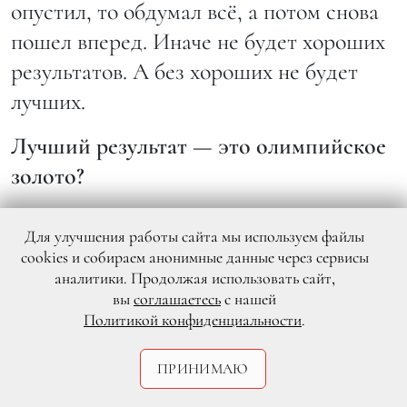
опустил, то обдумал всё, а потом снова
пошел вперед. Иначе не будет хороших
результатов. А без хороших не будет
лучших.
Лучший результат — это олимпийское
золото?
Лучший результат — это личный
Для улучшения работы сайта мы используем файлы
рекорд. (
Улыбается
.)
cookies и собираем анонимные данные через сервисы
аналитики. Продолжая использовать сайт,
Стиль: Полина Шабельникова
вы
соглашаетесь
с нашей
Политикой конфиденциальности
.
Макияж: Фирюза Урусова/Агентство
«Форум». Московский клуб
ПРИНИМАЮ
визажистов