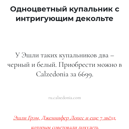
Одноцветный купальник с
интригующим декольте
У Эшли таких купальников два –
черный и белый. Приобрести можно в
Calzedonia за 6699.
ru.calzedonia.com
Эшли Грэм, Дженнифер Лопес и еще 7 звёзд,
которым советовали похудеть