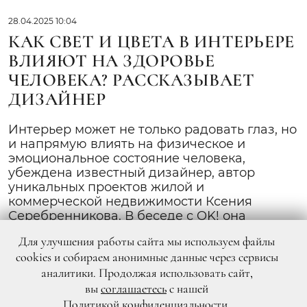
28.04.2025 10:04
КАК СВЕТ И ЦВЕТА В ИНТЕРЬЕРЕ
ВЛИЯЮТ НА ЗДОРОВЬЕ
ЧЕЛОВЕКА? РАССКАЗЫВАЕТ
ДИЗАЙНЕР
Интерьер может не только радовать глаз, но
и напрямую влиять на физическое и
эмоциональное состояние человека,
убеждена известный дизайнер, автор
уникальных проектов жилой и
коммерческой недвижимости Ксения
Серебренникова. В беседе с OK! она
объяснила, почему освещение и цветовая
Для улучшения работы сайта мы используем файлы
палитра дома или офиса играют ключевую
cookies и собираем анонимные данные через сервисы
роль в нашей жизни и как правильно их
аналитики. Продолжая использовать сайт,
использовать.
вы
соглашаетесь
с нашей
Политикой конфиденциальности
.