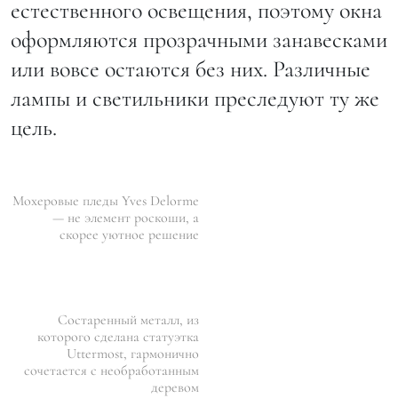
естественного освещения, поэтому окна
оформляются прозрачными занавесками
или вовсе остаются без них. Различные
лампы и светильники преследуют ту же
цель.
Мохеровые пледы Yves Delorme
— не элемент роскоши, а
скорее уютное решение
Состаренный металл, из
которого сделана статуэтка
Uttermost, гармонично
сочетается с необработанным
деревом