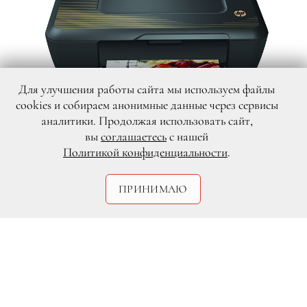
Для улучшения работы сайта мы используем файлы
cookies и собираем анонимные данные через сервисы
аналитики. Продолжая использовать сайт,
вы
соглашаетесь
с нашей
DR
Политикой конфиденциальности
.
ПРИНИМАЮ
Быстро и самостоятельно печатать
фотографии отличного качества? Теперь
это можно сделать с помощью нового
струйного печатного устройства Deskjet
Ink Advantage HP. С одним картриджем