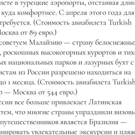
лете в турецкие аэропорты, отстаивая дли
 куда комфортнее. С апреля этого года для
требуется. (Стоимость авиабилета Turkish
сква от 89 евро.)
 советуем Малайзию — страну белоснежны
, роскошных высокогорных курортов и тих
х национальных парков и лазурных бухт с
стам из России разрешено находиться на
о 1 месяца. (Стоимость авиабилета Turkis
 — Москва от 544 евро.)
ссии все больше привлекает Латинская
 тем, что многие страны упразднили визов
 путешественников является Бразилия —
бинировать увлекательные экскурсии и пля