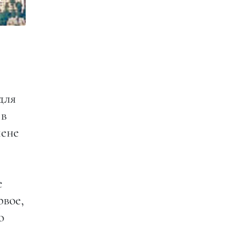
для
 в
мене
е
рвое,
о