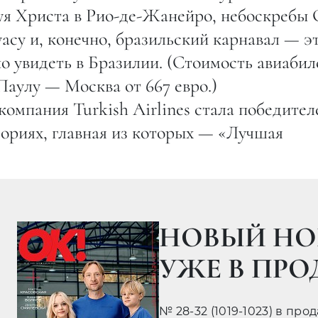
туя Христа в Рио-де-Жанейро, небоскребы 
асу и, конечно, бразильский карнавал — э
но увидеть в Бразилии. (Стоимость авиабил
Паулу — Москва от 667 евро.)
компания Turkish Airlines стала победите
гориях, главная из которых — «Лучшая
НОВЫЙ НО
УЖЕ В ПР
№ 28-32 (1019-1023) в про