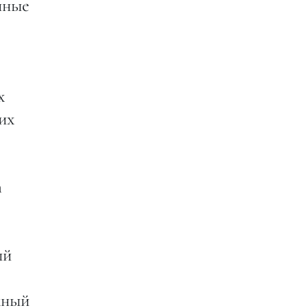
нные
х
их
h
ый
жный