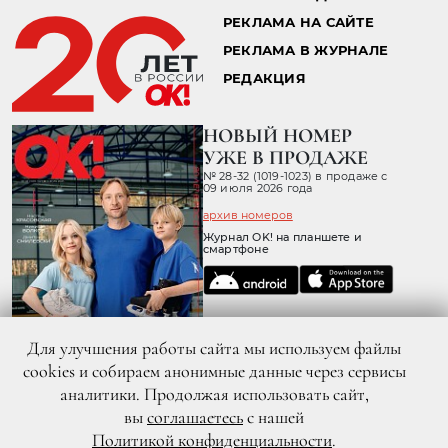
РЕКЛАМА НА САЙТЕ
РЕКЛАМА В ЖУРНАЛЕ
РЕДАКЦИЯ
НОВЫЙ НОМЕР
УЖЕ В ПРОДАЖЕ
№ 28-32 (1019-1023) в продаже с
09 июля 2026 года
архив номеров
Журнал OK! на планшете и
смартфоне
Для улучшения работы сайта мы используем файлы
cookies и собираем анонимные данные через сервисы
аналитики. Продолжая использовать сайт,
вы
соглашаетесь
с нашей
Политикой конфиденциальности
.
© 2026 ООО «ХИТ ТВ» Все права защищены. 16+