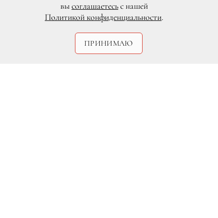
вы
соглашаетесь
с нашей
Политикой конфиденциальности
.
ПРИНИМАЮ
В преддверии летнего сезона курорт
открыл одно из самых излюбленных
мест гостей — крупнейший в
Алтайском крае подогреваемый бассейн
под открытым небом. Скрытый от