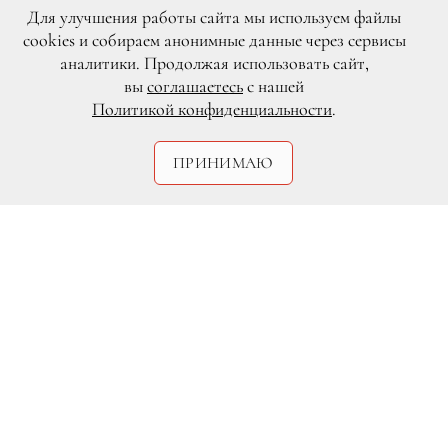
летнего отпуска. Премьера песни и клипа
Для улучшения работы сайта мы используем файлы
состоится 22 мая, а уже в июне Кирилл
cookies и собираем анонимные данные через сервисы
порадует поклонников одноименным EP-
аналитики. Продолжая использовать сайт,
альбомом. В преддверии релиза мы
вы
соглашаетесь
с нашей
поговорили с артистом и узнали, какие три
вещи он обязательно берет с собой в
Политикой конфиденциальности
.
каждую поездку.
ПРИНИМАЮ