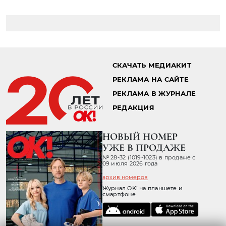
Главная страница
Стиль жизни
Путешествия
08.05.2026 12:05
FOUQUET’S MYKONOS: BARRIÈRE
COLLECTION ОТКРЫВАЕТ
НОВУЮ ГЛАВУ В СЕРДЦЕ
ЭГЕЙСКОГО МОРЯ
Barrière Collection объявляет о предстоящем
открытии Fouquet’s Mykonos — первого
отеля бренда в Греции, которое состоится 27
июня 2026 года. Это пятая локация
Fouquet’s после Парижа, Нью-Йорка,
Куршевеля и Сен-Бартелеми.