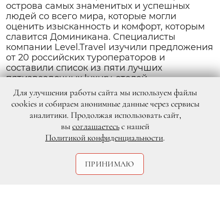
острова самых знаменитых и успешных
людей со всего мира, которые могли
оценить изысканность и комфорт, которым
славится Доминикана. Специалисты
компании Level.Travel изучили предложения
от 20 российских туроператоров и
составили список из пяти лучших
пятизвездочных luxury-отелей
доминиканского побережья.
Для улучшения работы сайта мы используем файлы
cookies и собираем анонимные данные через сервисы
аналитики. Продолжая использовать сайт,
вы
соглашаетесь
с нашей
Политикой конфиденциальности
.
ПРИНИМАЮ