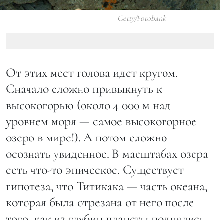
Getty/Fotobank
От этих мест голова идет кругом.
Сначало сложно привыкнуть к
высокогорью (около 4 000 м над
уровнем моря — самое высокогорное
озеро в мире!). А потом сложно
осознать увиденное. В масштабах озера
есть что-то эпическое. Существует
гипотеза, что Титикака — часть океана,
которая была отрезана от него после
того, как из глубин планеты поднялись