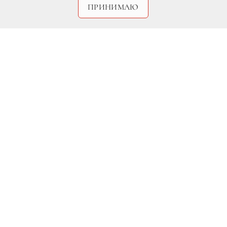
ПРИНИМАЮ
DR
ПРОДУКТЫ
✷ крупная курица
✷ 3 луковицы