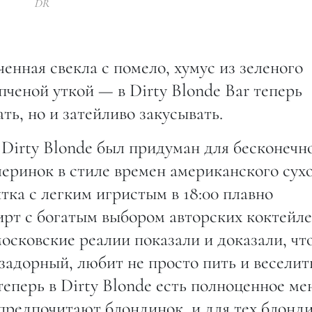
DR
енная свекла с помело, хумус из зеленого
пченой уткой — в Dirty Blonde Bar теперь
ть, но и затейливо закусывать.
irty Blonde был придуман для бесконечн
еринок в стиле времен американского сух
тка с легким игристым в 18:00 плавно
ирт с богатым выбором авторских коктейл
московские реалии показали и доказали, чт
задорный, любит не просто пить и веселит
 теперь в Dirty Blonde есть полноценное м
предпочитают блондинок, и для тех блонди