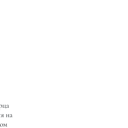
рца
ся на
сом