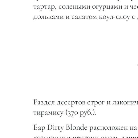
тартар, солеными огурцами и че
дольками и салатом коул-слоу с
Раздел десертов строг и лакониче
тирамису (370 руб.).
Бар Dirty Blonde расположен на
козырными местами вдоль длинн