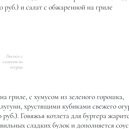
 руб.) и салат с обжаренной на гриле
Лосось с
салатом из
огурца
на гриле, с хумусом из зеленого горошка,
улугуни, хрустящими кубиками свежего огу
 руб.). Говяжья котлета для бургера жарит
вильных сладких булок и дополняется соу