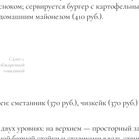
сноком; сервируется бургер с картофельн
 домашним майонезом (410 руб.).
Салат с
обжаренной
говядиной
н: сметанник (370 руб.), чизкейк (370 руб.)
 двух уровнях: на верхнем — просторный за
ой барной стойки и столиками вдоль стен