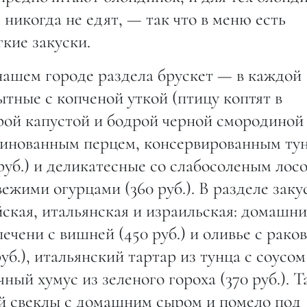
 никогда не едят, — так что в меню есть
кие закуски.
нашем городе раздела брускет — в каждой
ытные с копченой уткой (птицу коптят в
рой капустой и бодрой черной смородиной 
аринованным перцем, консервированным ту
руб.) и деликатесные со слабосоленым лос
ежими огурцами (360 руб.). В разделе заку
ская, итальянская и израильская: домашн
ечени с вишней (450 руб.) и оливье с рако
б.), итальянский тартар из тунца с соусом
чный хумус из зеленого гороха (370 руб.). 
ой свеклы с домашним сыром и помело под