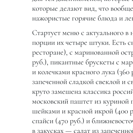
которые делают вид, что вообще
нажористые горячие блюда и лег
Стартует меню с актуального в 
порции их четыре штуки. Есть с
ресторане), с маринованной ост
руб.), пикантные брускеты с м
и колечками красного лука (360 
запеченной сладкой свеклой и св
круто замешена классика россий
московский паштет из куриной п
шейками и красной икрой (400 ру
спайси (470 руб.) и ближневосто
в закусках — салат из запеченн