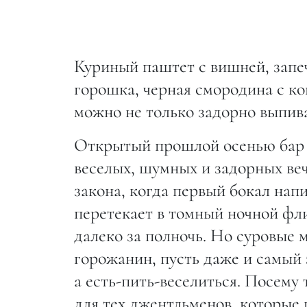
Куриный паштет с вишней, запеч
горошка, черная смородина с ко
можно не только задорно выпива
Открытый прошлой осенью бар D
веселых, шумных и задорных веч
закона, когда первый бокал напи
перетекает в томный ночной фл
далеко за полночь. Но суровые 
горожанин, пусть даже и самый 
а есть-пить-веселиться. Посему
для тех джентльменов, которые 