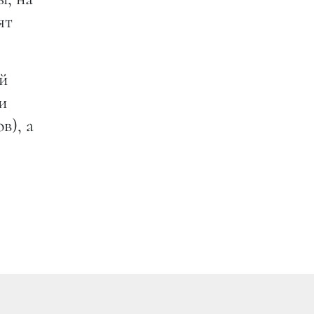
ят
ый
и
в), а