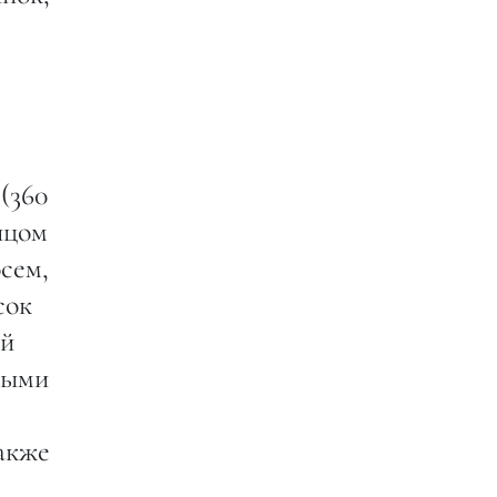
(360
нцом
осем,
сок
ий
выми
Также