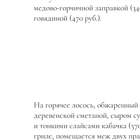
медово-горчичной заправкой (340
говядиной (470 руб.).
На горячее лосось, обжаренный 
деревенской сметаной, сыром с
и тонкими слайсами кабачка (570
гриле, помещается меж двух пра