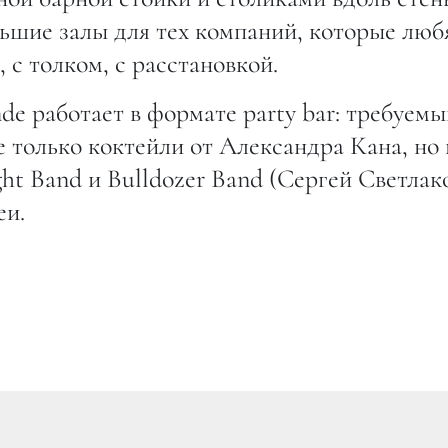
шие залы для тех компаний, которые люб
, с толком, с расстановкой.
nde работает в формате party bar: требуем
 только коктейли от Александра Кана, но 
ht Band и Bulldozer Band (Сергей Светлако
еи.