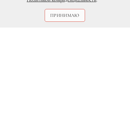
DR
ПРИНИМАЮ
В последнее время цены на
качественные органические продукты
питания, мягко говоря, не радуют.
Свежие овощи и фрукты, творог, мясо,
морепродукты стоят достаточно дорого,
и далеко не каждый способен себе их
позволить. Может ли правильное
питание быть бюджетным? Чем
заменить полезные, но дорогие
продукты? Об этом расскажет