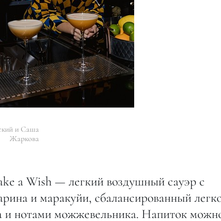
ский и Саша
Жаркова
ke a Wish — легкий воздушный сауэр с
рина и маракуйи, сбалансированный легк
а и нотами можжевельника. Напиток можн