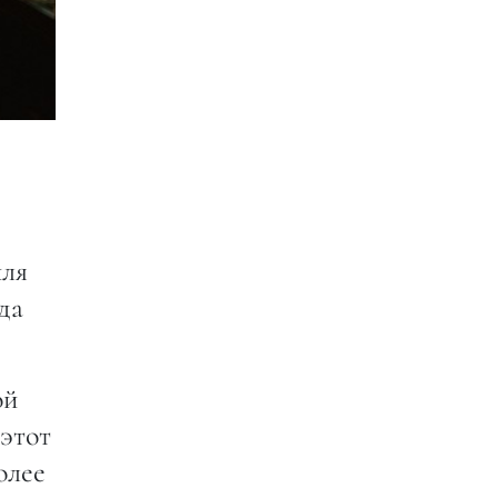
йля
да
ой
 этот
олее