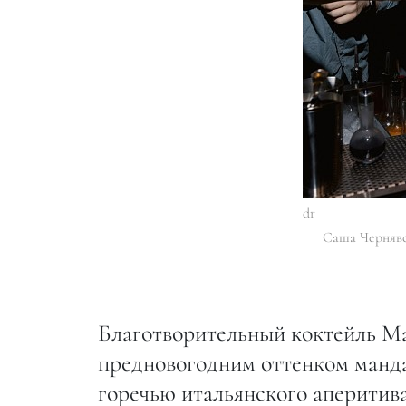
dr
Саша Черняв
Благотворительный коктейль Ma
предновогодним оттенком манда
горечью итальянского аперитив