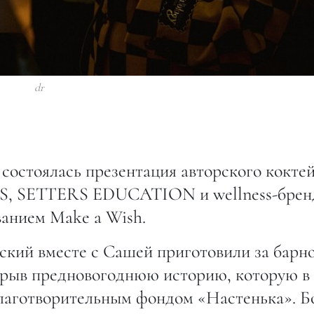
dr
состоялась презентация авторского кокте
RS, SETTERS EDUCATION и wellness-брен
ванием Make a Wish.
кий вместе с Сашей приготовили за барн
ткрыв предновогоднюю историю, которую в
благотворительным фондом «Настенька». Б