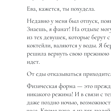
Ева, кажется, ты похудела.
Недавно у меня был отпуск, поя
Знаешь, я фанат! На отдыхе могу
из тех девушек, которые берут с
коктейли, валяются у воды. Я бер
решила вернуть свою прежнюю ф
идет.
От еды отказываться приходитс
Физическая форма — это прежде
никакого режима! И в связи с те
даже поздно ночью, возможность
часа. Кроме того, я из тех люде