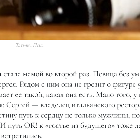
Татьяна Пеца
 стала мамой во второй раз. Певица без ум
ргея. Рядом с ним она не грезит о фигуре 
ает ее такой, какая она есть. Мало того, у
: Сергей — владелец итальянского рестор
истину путь к сердцу не только мужчины, но
И путь ОК! к «гостье из будущего» тоже 
 встретились.