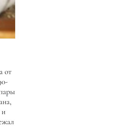
а от
90-
 пары
ана,
 и
лежал