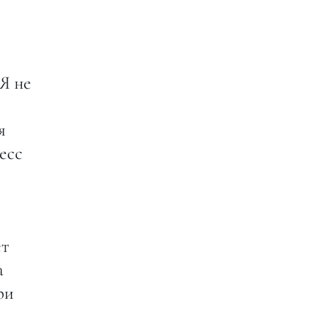
 Я не
я
есс
ет
а
ри