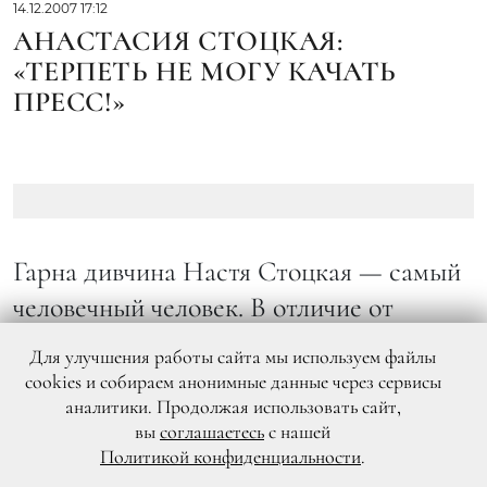
14.12.2007 17:12
АНАСТАСИЯ СТОЦКАЯ:
«ТЕРПЕТЬ НЕ МОГУ КАЧАТЬ
ПРЕСС!»
Гарна дивчина Настя Стоцкая — самый
человечный человек. В отличие от
многих других звезд Настя не стала
Для улучшения работы сайта мы используем файлы
делать вид, что презирает диеты, а
cookies и собираем анонимные данные через сервисы
аналитики. Продолжая использовать сайт,
прекрасная фигура досталась ей от
вы
соглашаетесь
с нашей
природы. Напротив, певица охотно
Политикой конфиденциальности
.
поделилась с читателями ОК! секретами