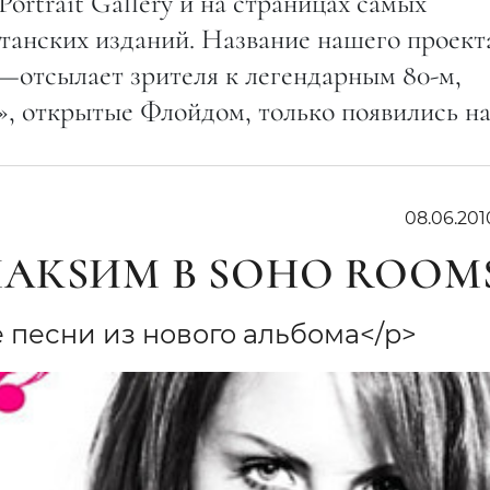
Portrait Gallery и на страницах самых
танских изданий. Название нашего проек
сылает зрителя к легендарным 80-м,
», открытые Флойдом, только появились н
08.06.201
АКSИМ В SOHO ROOM
 песни из нового альбома</p>