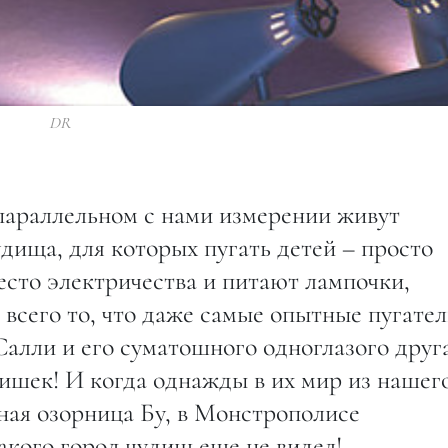
DR
 параллельном с нами измерении живут
удища, для которых пугать детей – просто
место электричества и питают лампочки,
всего то, что даже самые опытные пугател
Салли и его суматошного одноглазого друг
ишек! И когда однажды в их мир из нашег
ная озорница Бу, в Монстрополисе
акого город чудищ еще не видел!