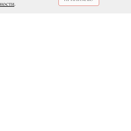
ности
.