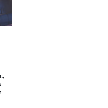
и,
а
о