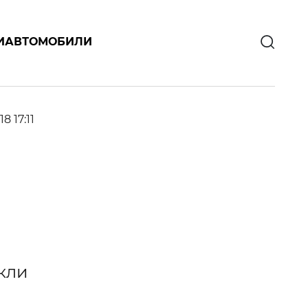
И
АВТОМОБИЛИ
18 17:11
акли