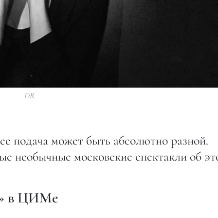
DR
а ее подача может быть абсолютно разной.
мые необычные московские спектакли об эт
я» в ЦИМе