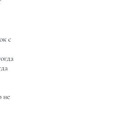
т
ок с
тогда
гда
о не