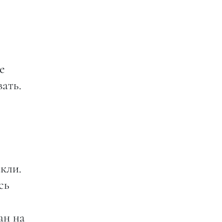
е
ать.
кли.
сь
ан на