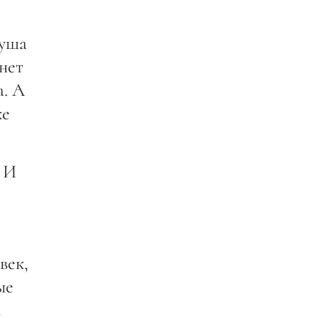
душа
нет
а. А
же
. И
век,
ые
а