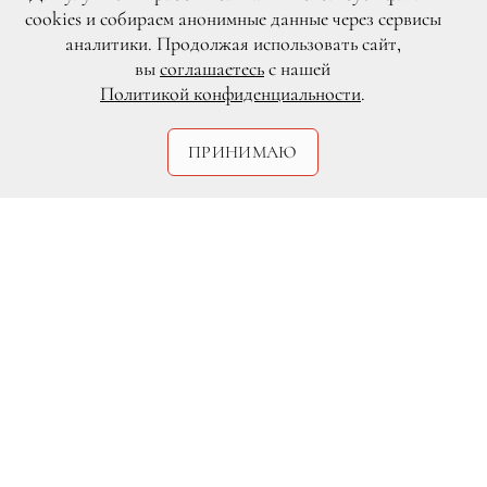
cookies и собираем анонимные данные через сервисы
аналитики. Продолжая использовать сайт,
вы
соглашаетесь
с нашей
Политикой конфиденциальности
.
ПРИНИМАЮ
Архив пресс-службы
10 и 11 марта в Москве пройдет
музыкальная премия BraVo. Почетные
статуэтки получат самые выдающиеся
поп-исполнители и артисты
классического искусства. В рамках