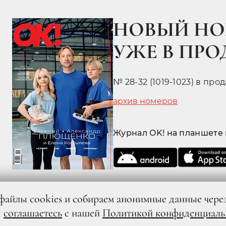
НОВЫЙ НО
УЖЕ В ПР
№ 28-32 (1019-1023) в про
архив номеров
Журнал OK! на планшете
файлы cookies и собираем анонимные данные чере
ы
соглашаетесь
с нашей
Политикой конфиденциаль