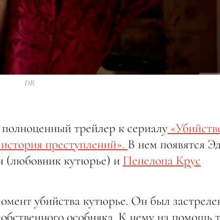
DR
 полноценный трейлер к сериалу
«Убийств
 история преступлений».
В нем появятся Э
н (любовник кутюрье) и
Пенелопа Крус
момент убийства кутюрье. Он был застреле
обственного особняка. К нему на помощь 