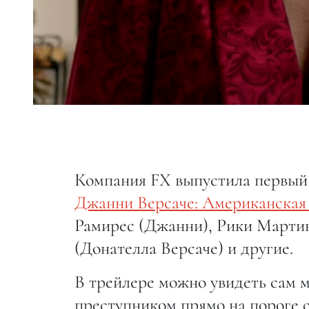
Компания FX выпустила первый
Джанни Версаче: Американская
Рамирес (Джанни), Рики Марти
(Донателла Версаче) и другие.
В трейлере можно увидеть сам 
преступником прямо на пороге с