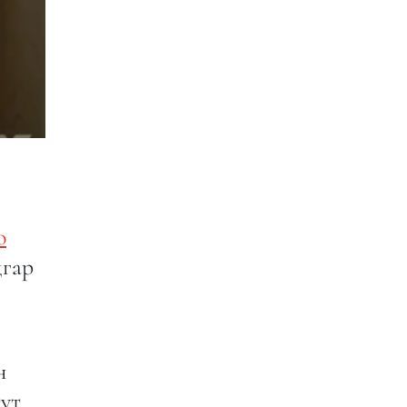
о
дгар
н
тут