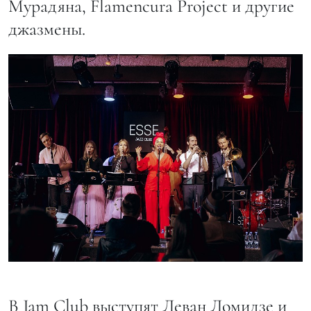
Мурадяна, Flamencura Project и другие
джазмены.
В Jam Club выступят Леван Ломидзе и