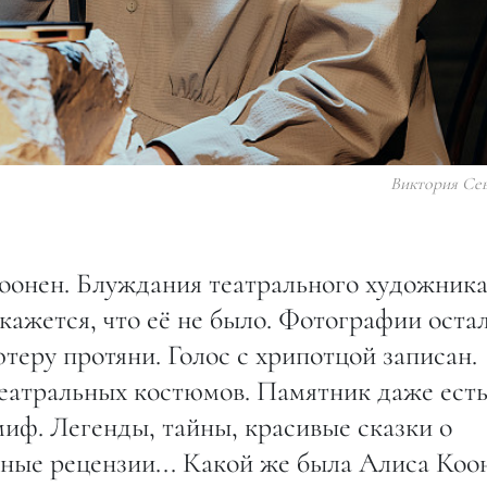
Виктория Се
Коонен. Блуждания театрального художника
кажется, что её не было. Фотографии оста
ютеру протяни. Голос с хрипотцой записан.
атральных костюмов. Памятник даже есть
миф. Легенды, тайны, красивые сказки о
бные рецензии... Какой же была Алиса Коо