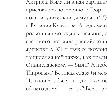
Актриса. Была ли юная барышня
присяжного поверенного Георг
польки, учительницы музыки? Д
и Василии Качалове. А ведь меч
роскошная молодая красавица, о
светского скандала российской
артистки МХТ и двух её покло
тащился за ней также, как позд
Станиславскому — была? А побег
Таировым? Великая слава (и ме
И, наконец, была ли одинокая 
общего дома — театра? Всё это 