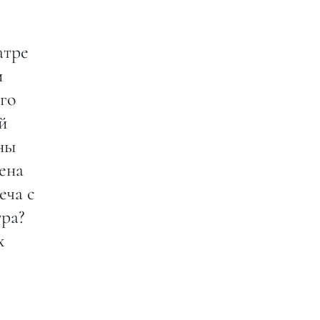
атре
и
го
й
ны
ена
еча с
тра?
х