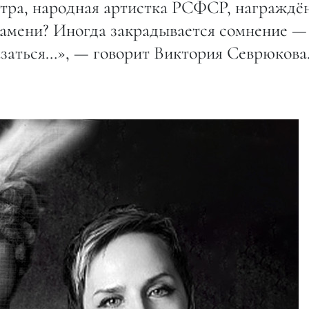
атра, народная артистка РСФСР, награждё
амени? Иногда закрадывается сомнение —
казаться…», — говорит Виктория Севрюкова