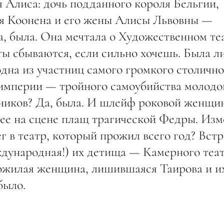
 Алиса: дочь подданного короля Бельгии,
ия Коонена и его жены Алисы Львовны —
а, была. Она мечтала о Художественном те
ты сбываются, если сильно хочешь. Была л
дна из участниц самого громкого столично
 империи — тройного самоубийства молодо
нников? Да, была. И шлейф роковой женщи
нее на сцене плащ трагической Федры. Изм
 в театр, который прожил всего год? Встр
ждународная!) их детища — Камерного теа
пожилая женщина, лишившаяся Таирова и и
было.