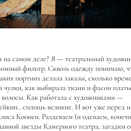
а на самом деле? Я — театральный художни
стюмный фильтр. Сквозь одежду понимаю, ч
каких портних делала заказы, сколько врем
а чулки, как выбирала ткани и фасон плать
а волосы. Как работала с художниками —
ейкин.. сплошь великие. И вот уже перед 
иса Коонен. Раздеваем (и одеваем, конечн
лавной звезды Камерного театра, загадки е