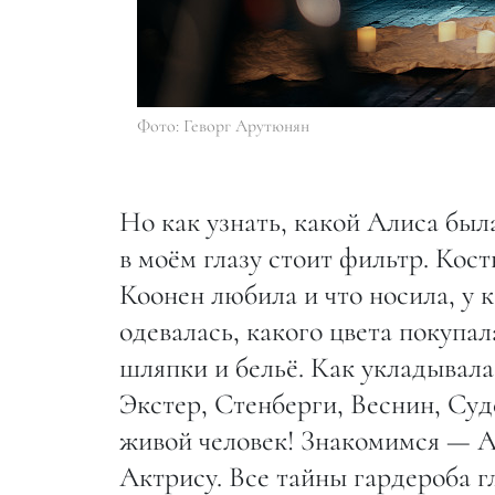
Фото: Геворг Арутюнян
Но как узнать, какой Алиса был
в моём глазу стоит фильтр. Ко
Коонен любила и что носила, у 
одевалась, какого цвета покупал
шляпки и бельё. Как укладывал
Экстер, Стенберги, Веснин, Суд
живой человек! Знакомимся — Ал
Актрису. Все тайны гардероба г