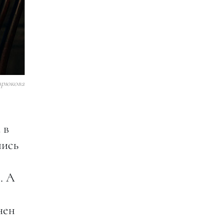
врюкова
 в
лись
. А
нен