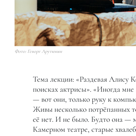
Фото: Геворг Арутюнян
Тема лекции: «Раздевая Алису 
поисках актрисы». «Иногда мне 
— вот они, только руку к компь
Живы несколько потрёпанных те
её нет. И не было. Будто она — 
Камерном театре, старые хвале