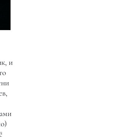
к, и
то
ени
ев,
нами
о)
ё