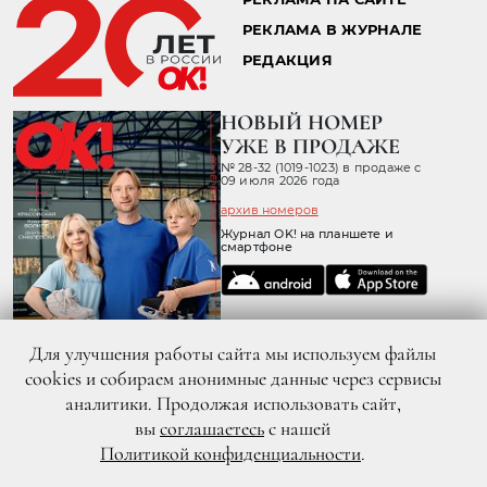
РЕКЛАМА В ЖУРНАЛЕ
РЕДАКЦИЯ
НОВЫЙ НОМЕР
УЖЕ В ПРОДАЖЕ
№ 28-32 (1019-1023) в продаже с
09 июля 2026 года
архив номеров
Журнал OK! на планшете и
смартфоне
Для улучшения работы сайта мы используем файлы
cookies и собираем анонимные данные через сервисы
аналитики. Продолжая использовать сайт,
вы
соглашаетесь
с нашей
Политикой конфиденциальности
.
© 2026 ООО «ХИТ ТВ» Все права защищены. 16+
Политика конфиденциальности